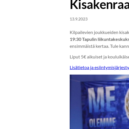
Kisakenraa
13.9.2023
Kilpailevien joukkueiden kisa
19:30 Tapulin liikuntakeskuks
ensimmäistä kertaa. Tule kan
Liput 5€ aikuiset ja kouluikäise
Lisätietoa ja esiintymisjärje