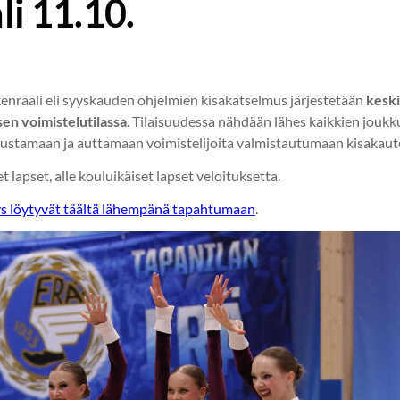
li 11.10.
kenraali eli syyskauden ohjelmien kisakatselmus järjestetään
keski
en voimistelutilassa
. Tilaisuudessa nähdään lähes kaikkien jouk
nustamaan ja auttamaan voimistelijoita valmistautumaan kisakaut
t lapset, alle kouluikäiset lapset veloituksetta.
stys löytyvät täältä lähempänä tapahtumaan
.