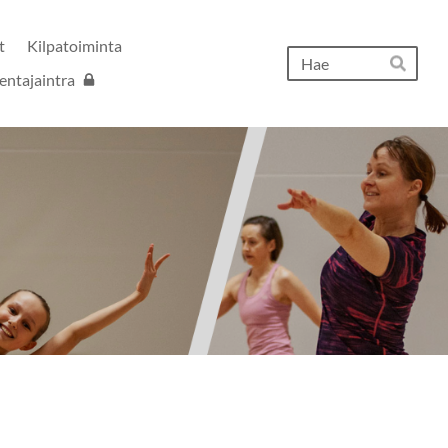
t
Kilpatoiminta
Hak
entajaintra
Hae