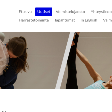
Etusivu
Uutiset
Voimistelujaosto
Yhteystiedo
Harrastetoiminta
Tapahtumat
In English
Valm