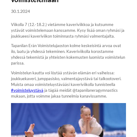
30.1.2024
Viikolla 7 (12.-18.2.) vietämme kaveriviikkoa ja kutsumme
ystävät voimistelemaan kanssamme. Kysy lisää oman ryhmäsi ja
joukkueesi kaveriviikon toiminnasta ryhmäsi valmentajalta.
Tapanilan Erän Voimistelujaoston kolme keskeisintä arvoa ovat
ilo, laatu ja yhdessä tekeminen. Kaveriviikolla korostamme
yhdessä tekemistä ja yhteisten kokemusten luomista voimistelun
parissa.
Voimistelun kautta voi löytää ystävän elämän eri vaiheissa:
joukkuekaveri, jumppasisko, valmentajaystävä tai talkootoveri.
Muista omaa voimisteluystävääsi kaveriviikolla tunnisteella
#voimisteluystävä
ja tägää meidät @tapanilaneragymnastics
mukaan, jotta voimme jakaa tunnelmia kanavissamme.