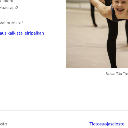
 Talent
Haastaja2
ivalinnoista!
aus kaikista leiripaikan
Kuva: Tiia-Tuu
osto
Tietosuojaseloste