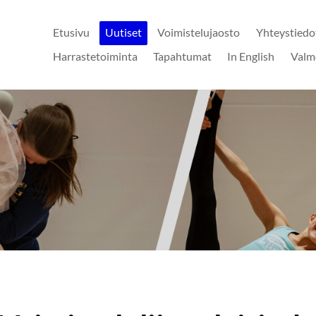
Etusivu
Uutiset
Voimistelujaosto
Yhteystiedo
Harrastetoiminta
Tapahtumat
In English
Valm