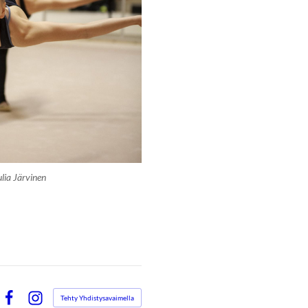
lia Järvinen
Tehty Yhdistysavaimella