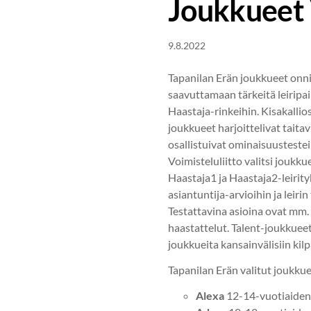
Joukkueet V
9.8.2022
Tapanilan Erän joukkueet onnis
saavuttamaan tärkeitä leiripai
Haastaja-rinkeihin. Kisakallioss
joukkueet harjoittelivat taita
osallistuivat ominaisuustestei
Voimisteluliitto valitsi joukk
Haastaja1 ja Haastaja2-leirity
asiantuntija-arvioihin ja leirin
Testattavina asioina ovat mm. la
haastattelut. Talent-joukkueet 
joukkueita kansainvälisiin kilp
Tapanilan Erän valitut joukkue
Alexa
12-14-vuotiaiden