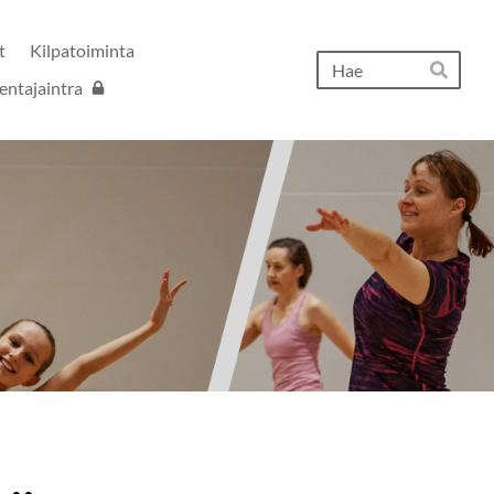
t
Kilpatoiminta
Hak
entajaintra
Hae