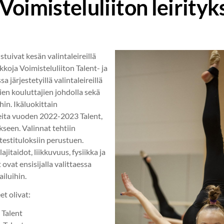
oimisteluliiton leirityk
tuivat kesän valintaleireillä
kkoja Voimisteluliiton Talent- ja
a järjestetyillä valintaleireillä
vien kouluttajien johdolla sekä
hin. Ikäluokittain
ueita vuoden 2022-2023 Talent,
kseen. Valinnat tehtiin
 testituloksiin perustuen.
jitaidot, liikkuvuus, fysiikka ja
ovat ensisijalla valittaessa
ailuihin.
et olivat:
 Talent