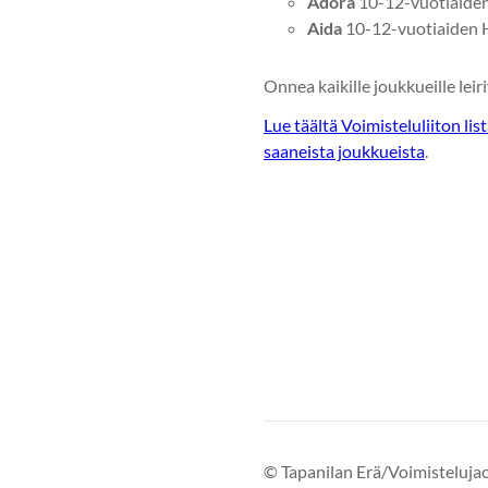
Adora
10-12-vuotiaiden
Aida
10-12-vuotiaiden 
Onnea kaikille joukkueille leir
Lue täältä Voimisteluliiton list
saaneista joukkueista
.
©
Tapanilan Erä/Voimisteluja