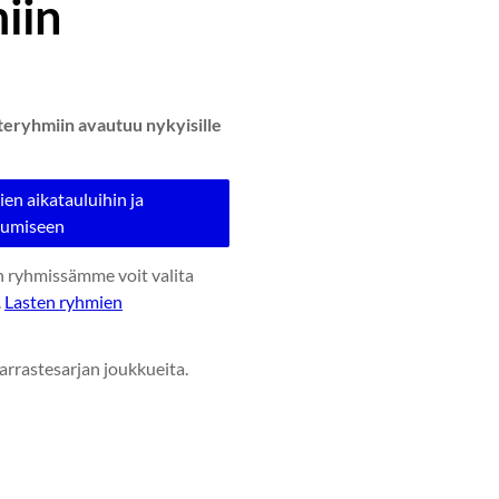
iin
teryhmiin avautuu nykyisille
ien aikatauluihin ja
tumiseen
n ryhmissämme voit valita
.
Lasten ryhmien
arrastesarjan joukkueita.