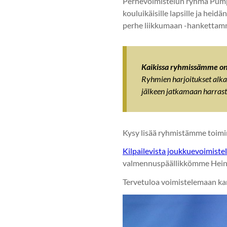
Perhevoimistelun ryhmä Pumpul
kouluikäisille lapsille ja hei
perhe liikkumaan -hankettamme
Kaikissa ryhmissämme on 
Ryhmien harjoitukset alkav
jälkeen jatkamaan harrast
Kysy lisää ryhmistämme toim
Kilpailevista joukkuevoimistel
valmennuspäällikkömme Hein
Tervetuloa voimistelemaan kan