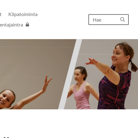
t
Kilpatoiminta
Hak
entajaintra
Hae