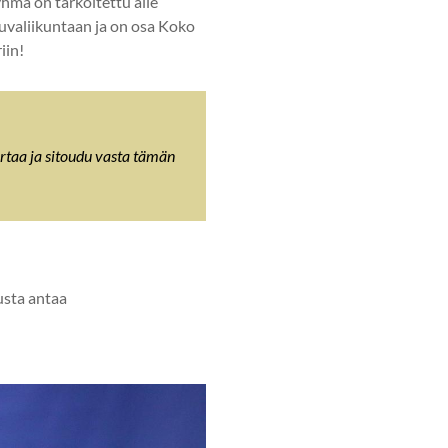
hmä on tarkoitettu alle
ikuvaliikuntaan ja on osa Koko
iin!
ertaa ja sitoudu vasta tämän
usta antaa