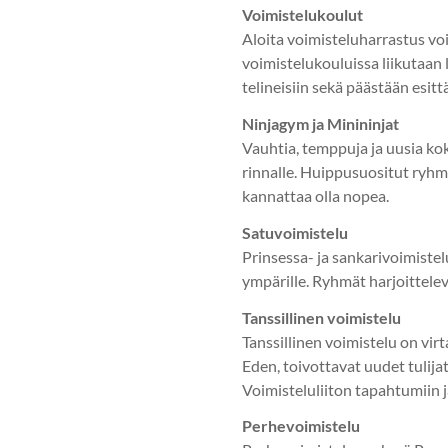
Voimistelukoulut
Aloita voimisteluharrastus voi
voimistelukouluissa liikutaan l
telineisiin sekä päästään esit
Ninjagym ja Minininjat
Vauhtia, temppuja ja uusia k
rinnalle. Huippusuositut ryhmä
kannattaa olla nopea.
Satuvoimistelu
Prinsessa- ja sankarivoimistel
ympärille. Ryhmät harjoittele
Tanssillinen voimistelu
Tanssillinen voimistelu on vir
Eden, toivottavat uudet tulijat
Voimisteluliiton tapahtumiin j
Perhevoimistelu