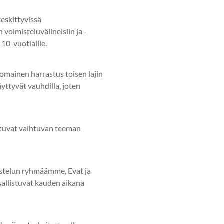
keskittyvissä
 voimisteluvälineisiin ja -
-10-vuotiaille.
mainen harrastus toisen lajin
äyttyvät vauhdilla, joten
entuvat vaihtuvan teeman
imistelun ryhmäämme, Evat ja
osallistuvat kauden aikana