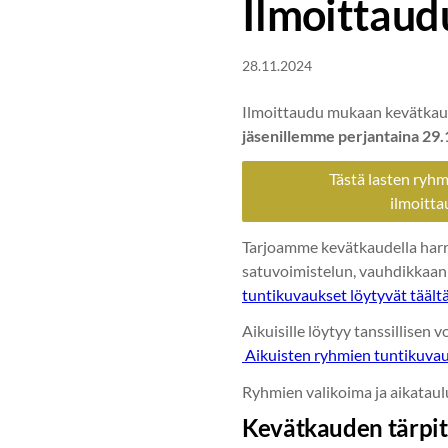
Ilmoittaud
28.11.2024
Ilmoittaudu mukaan kevätkaud
jäsenillemme perjantaina 29.11.
Tästä lasten ryhm
ilmoitt
Tarjoamme kevätkaudella harra
satuvoimistelun, vauhdikkaan
tuntikuvaukset löytyvät täält
Aikuisille löytyy tanssillisen
Aikuisten ryhmien tuntikuvauk
Ryhmien valikoima ja aikataul
Kevätkauden tärpit