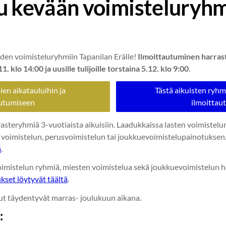
u kevään voimisteluryhm
en voimisteluryhmiin Tapanilan Erälle!
Ilmoittautuminen harras
 klo 14:00 ja uusille tulijoille torstaina 5.12. klo 9:00
.
ien aikatauluihin ja
Tästä aikuisten ryhm
autumiseen
ilmoittau
steryhmiä 3-vuotiaista aikuisiin. Laadukkaissa lasten voimistelu
 voimistelun, perusvoimistelun tai joukkuevoimistelupainotuksen
ä
.
 voimistelun ryhmiä, miesten voimistelua sekä joukkuevoimistelun h
set löytyvät täältä
.
ut täydentyvät marras- joulukuun aikana.
: