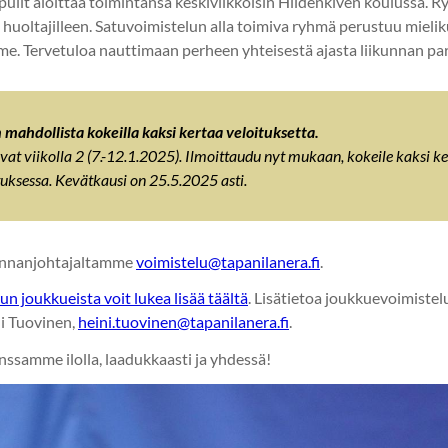
it aloittaa toimintansa keskiviikkoisin Hiidenkiven koulussa. Ry
dän huoltajilleen. Satuvoimistelun alla toimiva ryhmä perustuu miel
. Tervetuloa nauttimaan perheen yhteisestä ajasta liikunnan par
mahdollista kokeilla kaksi kertaa veloituksetta.
at viikolla 2 (7.-12.1.2025). Ilmoittaudu nyt mukaan, kokeile kaksi k
uksessa. Kevätkausi on 25.5.2025 asti.
innanjohtajaltamme
voimistelu@tapanilanera.fi
.
un joukkueista voit lukea lisää täältä
. Lisätietoa joukkuevoimistel
i Tuovinen,
heini.tuovinen@tapanilanera.fi
.
ssamme ilolla, laadukkaasti ja yhdessä!