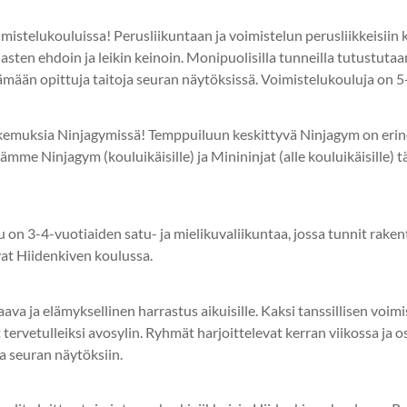
mistelukouluissa! Perusliikuntaan ja voimistelun perusliikkeisiin 
asten ehdoin ja leikin keinoin. Monipuolisilla tunneilla tutustutaan
tämään opittuja taitoja seuran näytöksissä. Voimistelukouluja on 5
okemuksia Ninjagymissä! Temppuiluun keskittyvä Ninjagym on erino
mme Ninjagym (kouluikäisille) ja Minininjat (alle kouluikäisille) t
u on 3-4-vuotiaiden satu- ja mielikuvaliikuntaa, jossa tunnit rak
vat Hiidenkiven koulussa.
taava ja elämyksellinen harrastus aikuisille. Kaksi tanssillisen vo
 tervetulleiksi avosylin. Ryhmät harjoittelevat kerran viikossa ja 
a seuran näytöksiin.