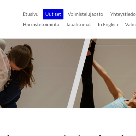
Etusivu
Uutiset
Voimistelujaosto
Yhteystiedo
Harrastetoiminta
Tapahtumat
In English
Valm