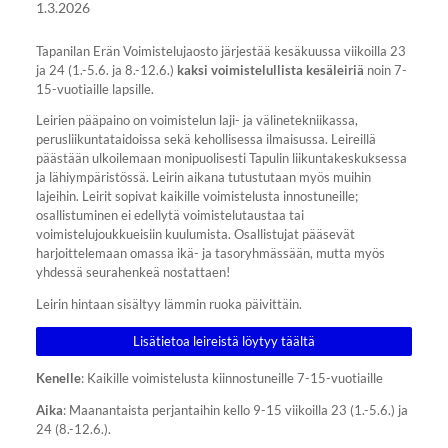
1.3.2026
Tapanilan Erän Voimistelujaosto järjestää kesäkuussa viikoilla 23
ja 24 (1.-5.6. ja 8.-12.6.)
kaksi voimistelullista kesäleiriä
noin 7-
15-vuotiaille lapsille.
Leirien pääpaino on voimistelun laji- ja välinetekniikassa,
perusliikuntataidoissa sekä kehollisessa ilmaisussa. Leireillä
päästään ulkoilemaan monipuolisesti Tapulin liikuntakeskuksessa
ja lähiympäristössä. Leirin aikana tutustutaan myös muihin
lajeihin. Leirit sopivat kaikille voimistelusta innostuneille;
osallistuminen ei edellytä voimistelutaustaa tai
voimistelujoukkueisiin kuulumista. Osallistujat pääsevät
harjoittelemaan omassa ikä- ja tasoryhmässään, mutta myös
yhdessä seurahenkeä nostattaen!
Leirin hintaan sisältyy lämmin ruoka päivittäin.
Lisätietoa leireistä löytyy täältä
Kenelle
: Kaikille voimistelusta kiinnostuneille 7-15-vuotiaille
Aika
: Maanantaista perjantaihin kello 9-15 viikoilla 23 (1.-5.6.) ja
24 (8.-12.6.).