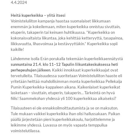
4.4.2024
Heitä kuperkeikka – ylitä itsesi
Voimisteluliiton kampanja haastaa suomalaiset liikkumaan
enemmän ja kokeilemaan, miten kuperkeikka onnistuu sivuttain,
etuperin, takaperin tai keinuen huhtikuussa. ”Kuperkeikka on
kokonaisvaltaista liikuntaa, joka kehittää ketteryyttä, tasapainoa,
liikkuvuutta, lihasvoimaa ja kestävyyttäkin.” Kuperkeikka sopii
kaikille!
Lähdemme isolla Erän porukalla tekemään kuperkeikkaennätystä
sunnuntaina 21.4. klo 11–12 Tapulin liikuntakeskuksessa heti
perhepeuhujen jälkeen
. Kaikki innokkaat kuperkeikkaajat ovat
tervetulleita. Tilaisuudessa suoritetaan Voimisteluliiton haaste eli
yritetään heittää mahdollisimman monta kuperkeikkaa Pellekaija
Pumin Kuperkeikka-kappaleen aikana. Kaikenlaiset kuperkeikat
lasketaan – sivuttain, etuperin, takaperin… Tärkeintä on hyvä
fiilis! Saammekohan yhdessä yli 100 kuperkeikkaa aikaiseksi?
Tilaisuuteen ei ole ennakkoilmoittautumista ja se on maksuton.
Tule mukaan vaikkei kuperkeikka ihan olisi hallussakaan. Paikan
päällä järjestetään pieni kuperkeikkakoulu, harjoittelemme ja
leikimme yhdessä. Luvassa on myös vapaata temppuilua
voimistelutilassa.