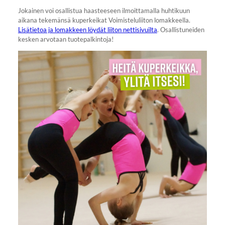
Jokainen voi osallistua haasteeseen ilmoittamalla huhtikuun
aikana tekemänsä kuperkeikat Voimisteluliiton lomakkeella.
Lisätietoa ja lomakkeen löydät liiton nettisivuilta
. Osallistuneiden
kesken arvotaan tuotepalkintoja!