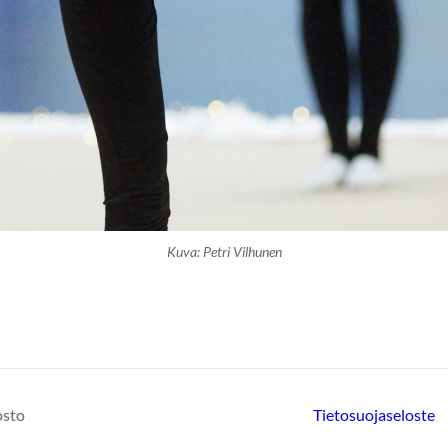
Kuva: Petri Vilhunen
osto
Tietosuojaseloste