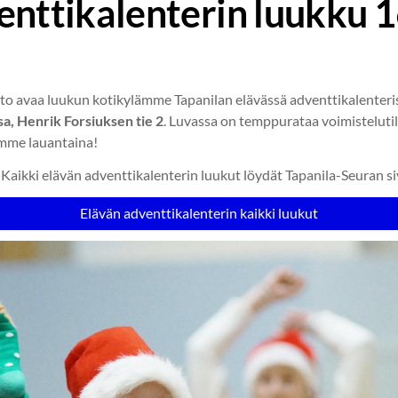
enttikalenterin luukku 1
sto avaa luukun kotikylämme Tapanilan elävässä adventtikalenter
a, Henrik Forsiuksen tie 2
. Luvassa on temppurataa voimistelutil
mme lauantaina!
aikki elävän adventtikalenterin luukut löydät Tapanila-Seuran siv
Elävän adventtikalenterin kaikki luukut