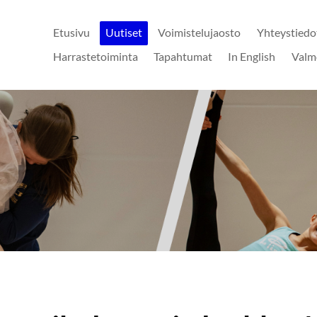
Etusivu
Uutiset
Voimistelujaosto
Yhteystiedo
Harrastetoiminta
Tapahtumat
In English
Valm