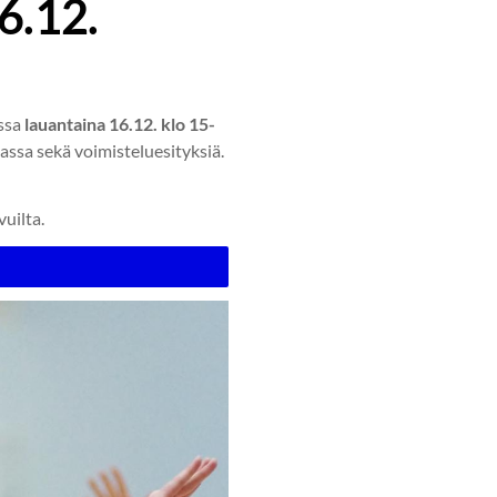
6.12.
issa
lauantaina 16.12. klo 15-
assa sekä voimisteluesityksiä.
uilta.