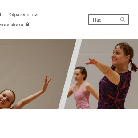
t
Kilpatoiminta
Hak
entajaintra
Hae