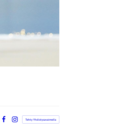
Tehty Yhdistysavaimella
Facebook
Instagram