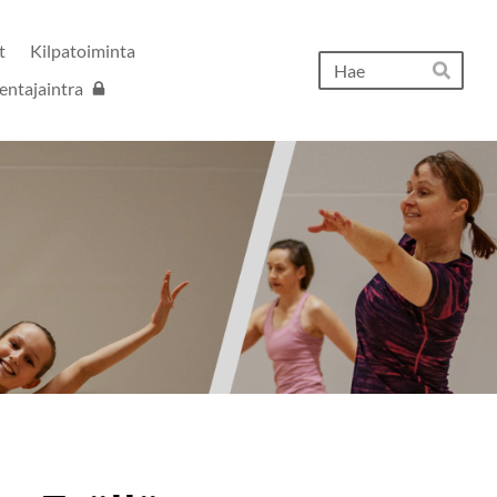
t
Kilpatoiminta
Hak
entajaintra
Hae