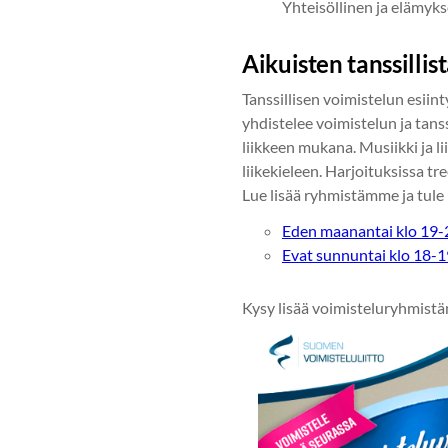
Yhteisöllinen ja elämyks
Aikuisten tanssillis
Tanssillisen voimistelun esiin
yhdistelee voimistelun ja tans
liikkeen mukana. Musiikki ja l
liikekieleen. Harjoituksissa t
Lue lisää ryhmistämme ja tule
Eden maanantai klo 19-
Evat sunnuntai klo 18-1
Kysy lisää voimisteluryhmis