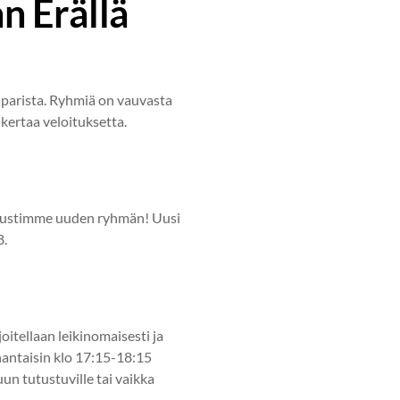
n Erällä
n parista. Ryhmiä on vauvasta
 kertaa veloituksetta.
erustimme uuden ryhmän! Uusi
8.
oitellaan leikinomaisesti ja
anantaisin klo 17:15-18:15
un tutustuville tai vaikka