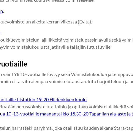
an
.
uevoimistelun alkeita kerran viikossa (Evita).
0
oukkuevoimistelun lajiliikkeitä voimistelupassin avulla sekä valm
hyvin voimistelukoulusta jatkaville tai lajiin tutustuville.
uotiaille
in vain! Yli 10-vuotiaille löytyy sekä Voimistelukoulua ja temppuv
miin ei tarvita aiempaa voimistelutaustaa. Into harjoitteluun ja 
tiaille tiistai klo 19-20 Hiidenkiven koulu
tytään perusvoimistelutaitoihin ja opitaan voimisteluliikkeitä voi
ua 10-13-vuotiaille maanantai klo 18.30-20 Tapanilan ala-aste ja 
telun harrastekilparyhmä, joka osallistuu kauden aikana Stara-tap