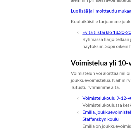
Lue lisää ja ilmoittaudu muka
Kouluikäisille tarjoamme joukk
Evita tiistai klo 18.30-2
Ryhmässä harjoitellaan j
näytöksiin. Sopii oikein 
Voimistelua yli 10-v
Voimistelun voi aloittaa millo
joukkuevoimistelua. Näihin ryh
Tutustu ryhmiimme alta.
Voimistelukoulu 9-12-vuo
Voimistelukoulussa keski
Emilia, joukkuevoimistel
Staffansbyn koulu
Emilia on joukkuevoimis