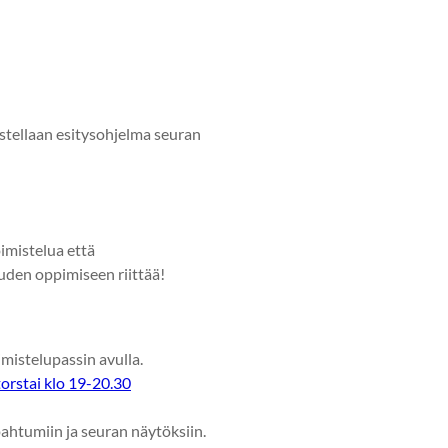
istellaan esitysohjelma seuran
oimistelua että
uuden oppimiseen riittää!
mistelupassin avulla.
torstai klo 19-20.30
ahtumiin ja seuran näytöksiin.