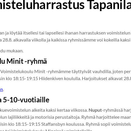
isteluharrastus Tapanila
n ja löytää itsellesi tai lapsellesi ihanan harrastuksen voimistelu
a 28.8. alkavalla viikolla ja kaikissa ryhmissämme voi kokeilla kaksi
audu mukaan.
lu Minit -ryhmä
 Voimistelukoulu Minit -ryhmämme täyttyivät vauhdilla, joten p
in klo 18:15-19:15 Hiidenkiven koululla. Harjoitukset alkavat 28.
an
.
 5-10-vuotiaille
kuevoimistelun alkeita kaksi kertaa viikossa.
Nuput
-ryhmässä harj
lun lajiliikkeitä ja motorisia perustaitoja. Ryhmä harjoittelee ma
isin klo 18:15-19:15 Staffansbyn koulussa. Ryhmä sopii voimistelu
a tai Voimistelukoulu Mineissä voimistelleille.