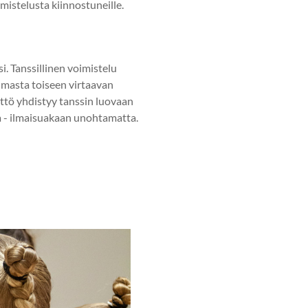
imistelusta kiinnostuneille.
i. Tanssillinen voimistelu
elmasta toiseen virtaavan
yttö yhdistyy tanssin luovaan
aa - ilmaisuakaan unohtamatta.