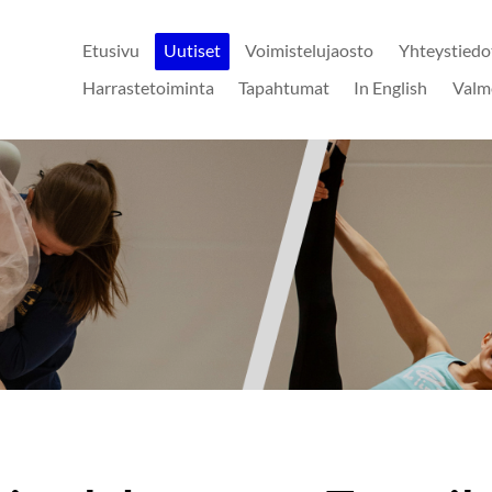
Etusivu
Uutiset
Voimistelujaosto
Yhteystiedo
Harrastetoiminta
Tapahtumat
In English
Valm