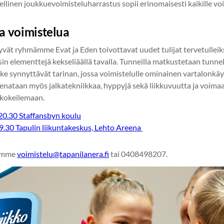
ellinen joukkuevoimisteluharrastus sopii erinomaisesti kaikille vo
ta voimistelua
tyvät ryhmämme Evat ja Eden toivottavat uudet tulijat tervetulleiks
sin elementtejä kekseliäällä tavalla. Tunneilla matkustetaan tunn
iike synnyttävät tarinan, jossa voimistelulle ominainen vartalonkä
reenataan myös jalkatekniikkaa, hyppyjä sekä liikkuvuutta ja voim
 kokeilemaan.
20.30 Staffansbyn koulu
9.30 Tapulin liikuntakeskus, Lehto Areena
tämme
voimistelu@tapanilanera.fi
tai 0408498207.