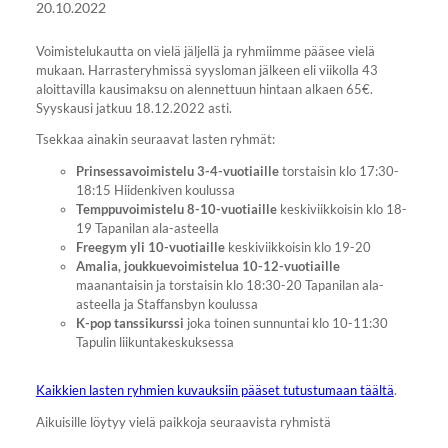
20.10.2022
Voimistelukautta on vielä jäljellä ja ryhmiimme pääsee vielä
mukaan. Harrasteryhmissä syysloman jälkeen eli viikolla 43
aloittavilla kausimaksu on alennettuun hintaan alkaen 65€.
Syyskausi jatkuu 18.12.2022 asti.
Tsekkaa ainakin seuraavat lasten ryhmät:
Prinsessavoimistelu 3-4-vuotiaille
torstaisin klo 17:30-
18:15 Hiidenkiven koulussa
Temppuvoimistelu 8-10-vuotiaille
keskiviikkoisin klo 18-
19 Tapanilan ala-asteella
Freegym yli 10-vuotiaille
keskiviikkoisin klo 19-20
Amalia, joukkuevoimistelua 10-12-vuotiaille
maanantaisin ja torstaisin klo 18:30-20 Tapanilan ala-
asteella ja Staffansbyn koulussa
K-pop tanssikurssi
joka toinen sunnuntai klo 10-11:30
Tapulin liikuntakeskuksessa
Kaikkien lasten ryhmien kuvauksiin pääset tutustumaan täältä
.
Aikuisille löytyy vielä paikkoja seuraavista ryhmistä