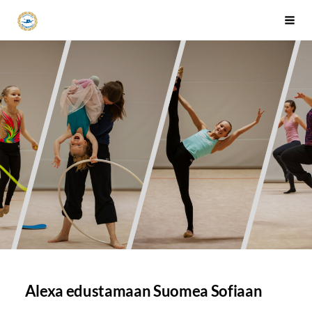
Siirry
Tapanilan Erä Voimistelujaosto
Haku
sivun
sisältöön
Alexa edustamaan Suomea Sofiaan