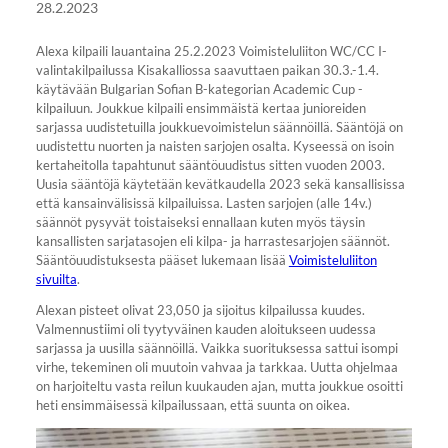
28.2.2023
Alexa kilpaili lauantaina 25.2.2023 Voimisteluliiton WC/CC I-
valintakilpailussa Kisakalliossa saavuttaen paikan 30.3.-1.4.
käytävään Bulgarian Sofian B-kategorian Academic Cup -
kilpailuun. Joukkue kilpaili ensimmäistä kertaa junioreiden
sarjassa uudistetuilla joukkuevoimistelun säännöillä. Sääntöjä on
uudistettu nuorten ja naisten sarjojen osalta. Kyseessä on isoin
kertaheitolla tapahtunut sääntöuudistus sitten vuoden 2003.
Uusia sääntöjä käytetään kevätkaudella 2023 sekä kansallisissa
että kansainvälisissä kilpailuissa. Lasten sarjojen (alle 14v.)
säännöt pysyvät toistaiseksi ennallaan kuten myös täysin
kansallisten sarjatasojen eli kilpa- ja harrastesarjojen säännöt.
Sääntöuudistuksesta pääset lukemaan lisää
Voimisteluliiton
sivuilta
.
Alexan pisteet olivat 23,050 ja sijoitus kilpailussa kuudes.
Valmennustiimi oli tyytyväinen kauden aloitukseen uudessa
sarjassa ja uusilla säännöillä. Vaikka suorituksessa sattui isompi
virhe, tekeminen oli muutoin vahvaa ja tarkkaa. Uutta ohjelmaa
on harjoiteltu vasta reilun kuukauden ajan, mutta joukkue osoitti
heti ensimmäisessä kilpailussaan, että suunta on oikea.