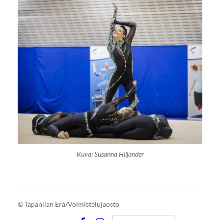
Kuva: Susanna Hiljander
©
Tapanilan Erä/Voimistelujaosto