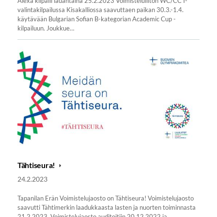
Alexa kilpaili lauantaina 25.2.2023 Voimisteluliiton WC/CC I-
valintakilpailussa Kisakalliossa saavuttaen paikan 30.3.-1.4.
käytävään Bulgarian Sofian B-kategorian Academic Cup -
kilpailuun. Joukkue…
Tähtiseura!
24.2.2023
Tapanilan Erän Voimistelujaosto on Tähtiseura! Voimistelujaosto
saavutti Tähtimerkin laadukkaasta lasten ja nuorten toiminnasta
21.2.2023. Voimistelujaosto auditoitiin 20.12.2022 ja