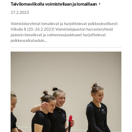
Talvilomaviikolla voimistellaan ja lomaillaan
17.2.2023
Voimisteluryhmät lomailevat ja harjoittelevat poikkeuksellisesti
Viikolla 8 (20.-26.2.2023) Voimistelujaoston harrasteryhmät
pääosin lomailevat ja valmennusjoukkueet harjoittelevat
poikkeusaikatauluin…