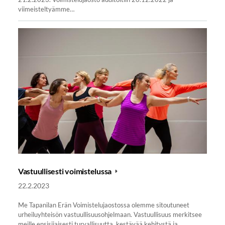
viimeisteltyämme…
Vastuullisesti voimistelussa
22.2.2023
Me Tapanilan Erän Voimistelujaostossa olemme sitoutuneet
urheiluyhteisön vastuullisuusohjelmaan. Vastuullisuus merkitsee
meille ensisijaisesti turvallisuutta, kestävää kehitystä ja