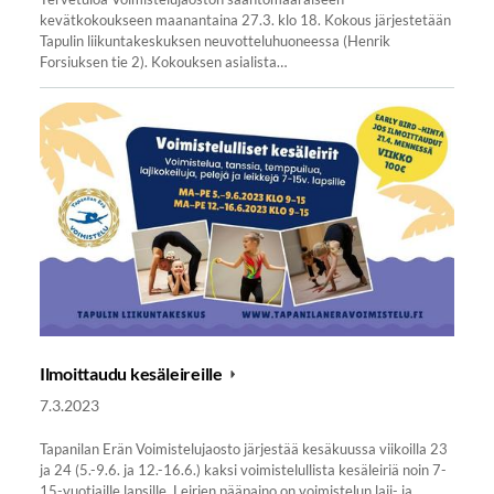
kevätkokoukseen maanantaina 27.3. klo 18. Kokous järjestetään
Tapulin liikuntakeskuksen neuvotteluhuoneessa (Henrik
Forsiuksen tie 2). Kokouksen asialista…
Ilmoittaudu kesäleireille
7.3.2023
Tapanilan Erän Voimistelujaosto järjestää kesäkuussa viikoilla 23
ja 24 (5.-9.6. ja 12.-16.6.) kaksi voimistelullista kesäleiriä noin 7-
15-vuotiaille lapsille. Leirien pääpaino on voimistelun laji- ja…