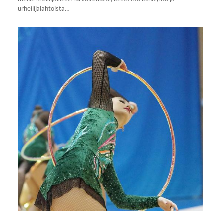
urheilijalähtöistä…