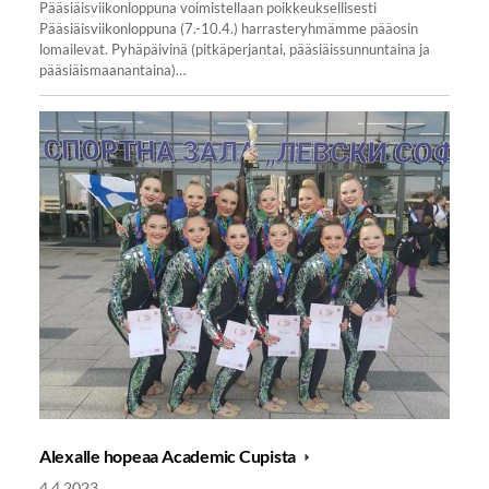
Pääsiäisviikonloppuna voimistellaan poikkeuksellisesti
Pääsiäisviikonloppuna (7.-10.4.) harrasteryhmämme pääosin
lomailevat. Pyhäpäivinä (pitkäperjantai, pääsiäissunnuntaina ja
pääsiäismaanantaina)…
Alexalle hopeaa Academic Cupista
4.4.2023