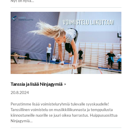
Nyt on hyvä…
Tanssia ja lisää Ninjagymiä
20.8.2024
Perustimme lisää voimisteluryhmiä tulevalle syyskaudelle!
Tanssillinen voimistelu on musiikkiliikunnasta ja temppuilusta
kiinnostuneille nuorille se juuri oikea harrastus. Huippusuosittua
Ninjagymiä…