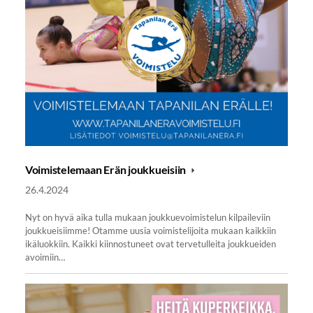
Voimistelemaan Erän joukkueisiin
26.4.2024
Nyt on hyvä aika tulla mukaan joukkuevoimistelun kilpaileviin
joukkueisiimme! Otamme uusia voimistelijoita mukaan kaikkiin
ikäluokkiin. Kaikki kiinnostuneet ovat tervetulleita joukkueiden
avoimiin…