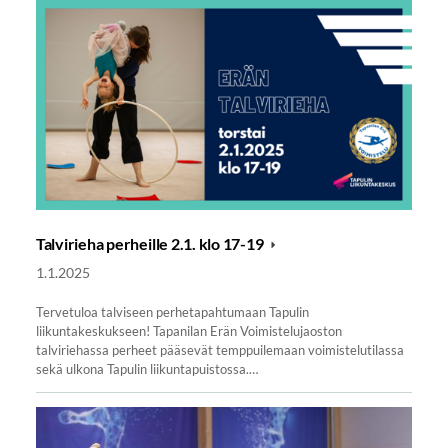
Talvirieha perheille 2.1. klo 17-19
1.1.2025
Tervetuloa talviseen perhetapahtumaan Tapulin
liikuntakeskukseen! Tapanilan Erän Voimistelujaoston
talviriehassa perheet pääsevät temppuilemaan voimistelutilassa
sekä ulkona Tapulin liikuntapuistossa.…