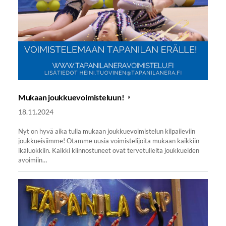
Mukaan joukkuevoimisteluun!
18.11.2024
Nyt on hyvä aika tulla mukaan joukkuevoimistelun kilpaileviin
joukkueisiimme! Otamme uusia voimistelijoita mukaan kaikkiin
ikäluokkiin. Kaikki kiinnostuneet ovat tervetulleita joukkueiden
avoimiin…