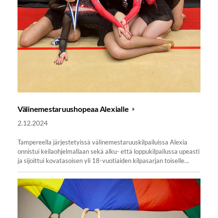
Välinemestaruushopeaa Alexialle
2.12.2024
Tampereella järjestetyissä välinemestaruuskilpailuissa Alexia
onnistui keilaohjelmallaan sekä alku- että loppukilpailussa upeasti
ja sijoittui kovatasoisen yli 18-vuotiaiden kilpasarjan toiselle…