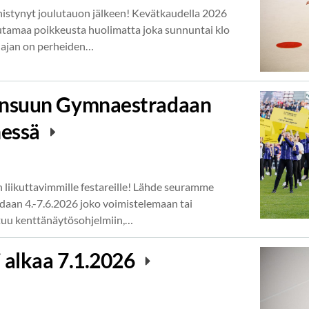
stynyt joulutauon jälkeen! Kevätkaudella 2026
tamaa poikkeusta huolimatta joka sunnuntai klo
n ajan on perheiden…
ensuun Gymnaestradaan
nessä
n liikuttavimmille festareille! Lähde seuramme
an 4.-7.6.2026 joko voimistelemaan tai
stuu kenttänäytösohjelmiin,…
 alkaa 7.1.2026