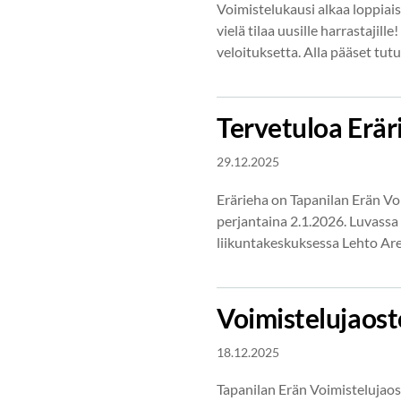
Voimistelukausi alkaa loppiai
vielä tilaa uusille harrastajil
veloituksetta. Alla pääset t
Tervetuloa Erär
29.12.2025
Erärieha on Tapanilan Erän Vo
perjantaina 2.1.2026. Luvassa
liikuntakeskuksessa Lehto Are
Voimistelujaost
18.12.2025
Tapanilan Erän Voimistelujao