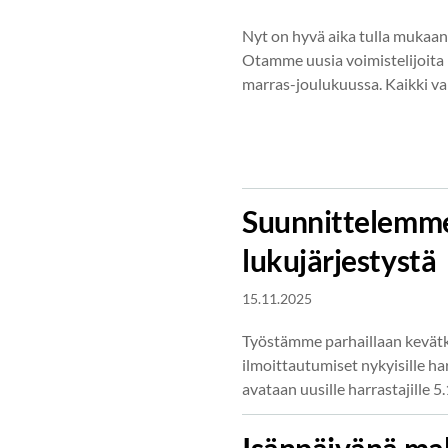
Nyt on hyvä aika tulla mukaan
Otamme uusia voimistelijoita
marras-joulukuussa. Kaikki va
Suunnittelemm
lukujärjestystä
15.11.2025
Työstämme parhaillaan kevätk
ilmoittautumiset nykyisille h
avataan uusille harrastajille
Isänpäivänä ma