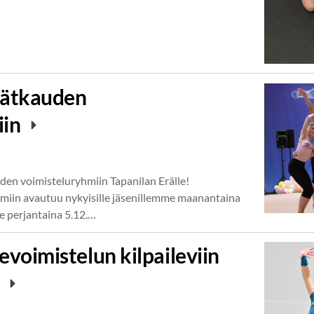
vätkauden
iin
en voimisteluryhmiin Tapanilan Erälle!
miin avautuu nykyisille jäsenillemme maanantaina
lle perjantaina 5.12.…
oimistelun kilpaileviin
e