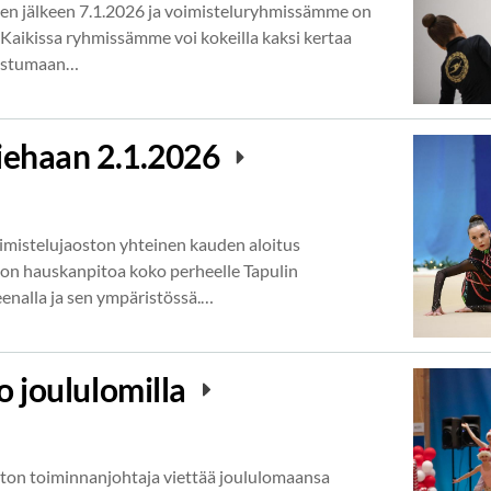
sen jälkeen 7.1.2026 ja voimisteluryhmissämme on
le! Kaikissa ryhmissämme voi kokeilla kaksi kertaa
utustumaan…
iehaan 2.1.2026
imistelujaoston yhteinen kauden aloitus
 on hauskanpitoa koko perheelle Tapulin
enalla ja sen ympäristössä.…
o joululomilla
ston toiminnanjohtaja viettää joululomaansa