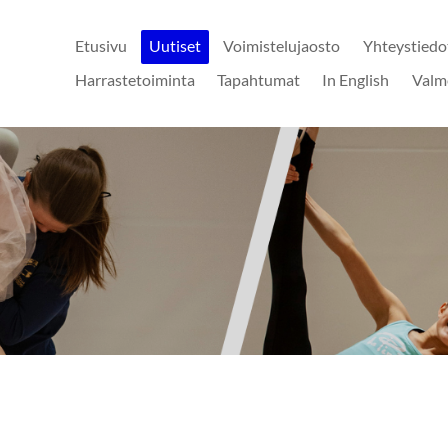
Etusivu
Uutiset
Voimistelujaosto
Yhteystiedo
Harrastetoiminta
Tapahtumat
In English
Valm