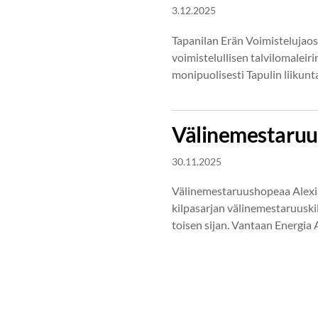
3.12.2025
Tapanilan Erän Voimistelujaos
voimistelullisen talvilomaleirin
monipuolisesti Tapulin liikun
Välinemestaruu
30.11.2025
Välinemestaruushopeaa Alexial
kilpasarjan välinemestaruuski
toisen sijan. Vantaan Energia