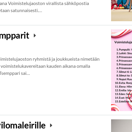
ana Voimistelujaoston virallista sähköpostia
etaan satunnaisesti.…
empparit
imistelujaoston ryhmistä ja joukkueista nimetään
t voimistelukavereitaan kauden aikana omalla
 Tsemppari sai…
ilomaleirille