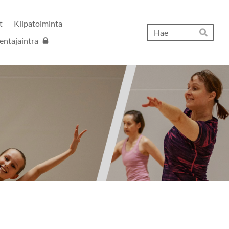
t
Kilpatoiminta
Hak
entajaintra
Hae