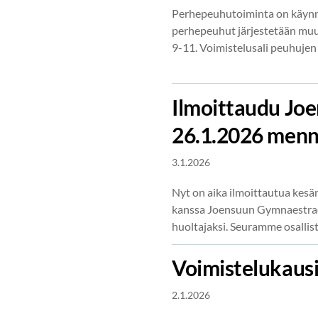
Perhepeuhutoiminta on käynni
perhepeuhut järjestetään muu
9-11. Voimistelusali peuhuje
Ilmoittaudu Jo
26.1.2026 men
3.1.2026
Nyt on aika ilmoittautua kesä
kanssa Joensuun Gymnaestrada
huoltajaksi. Seuramme osalli
Voimistelukausi
2.1.2026