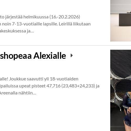
to järjestää helmikuussa (16.-20.2.2026)
 noin 7-13-vuotiaille lapsille. Leirillä liikutaan
takeskuksessa ja…
shopeaa Alexialle
le! Joukkue saavutti yli 18-vuotiaiden
lpailuissa upeat pisteet 47,716 (23,483+24,233) ja
 Areenalla nähtiin…