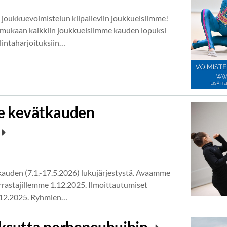
 joukkuevoimistelun kilpaileviin joukkueisiimme!
 mukaan kaikkiin joukkueisiimme kauden lopuksi
lintaharjoituksiin…
e kevätkauden
auden (7.1.-17.5.2026) lukujärjestystä. Avaamme
arrastajillemme 1.12.2025. Ilmoittautumiset
 5.12.2025. Ryhmien…
ksutta perhepeuhuihin